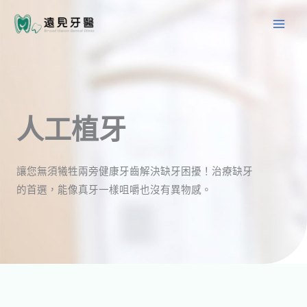
跳
至
主
要
內
容
人工植牙
讓您無須犧牲兩旁健康牙齒解決缺牙困擾！治療缺牙
的首選，能像真牙一樣咀嚼也沒有異物感。